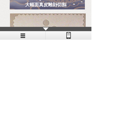
大幅面真皮雕刻切割
白布切割不发黄