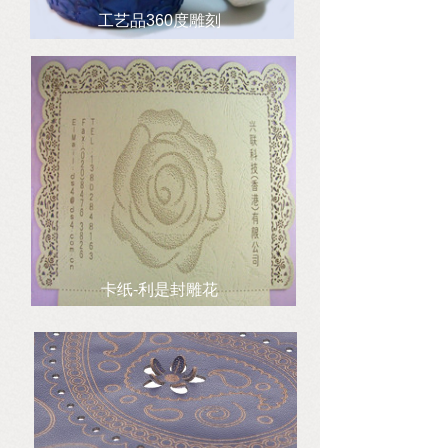
工艺品360度雕刻
卡纸-利是封雕花