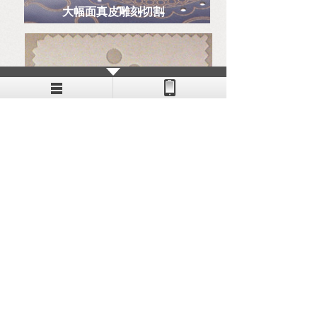
大幅面真皮雕刻切割
白布切割不发黄